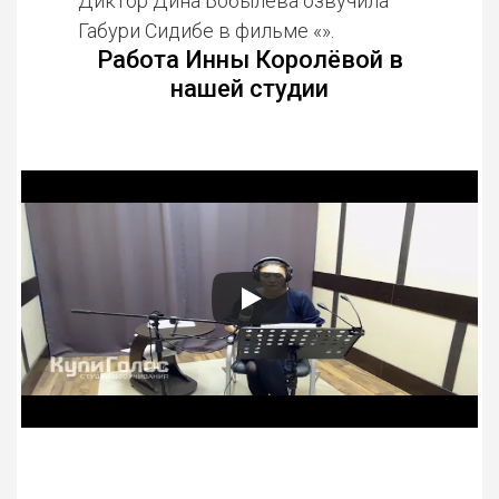
Диктор Дина Бобылёва озвучила
Габури Сидибе в фильме «».
Работа Инны Королёвой в
нашей студии