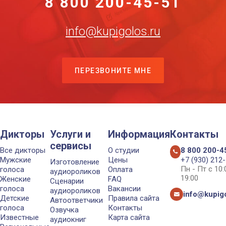
8 800 200-45-51
info@kupigolos.ru
ПЕРЕЗВОНИТЕ МНЕ
Дикторы
Услуги и
Информация
Контакты
сервисы
Все дикторы
О студии
8 800 200-4
Мужские
Цены
+7 (930) 212
Изготовление
Пн - Пт с 10
голоса
Оплата
аудиороликов
19:00
Женские
FAQ
Сценарии
голоса
Вакансии
аудиороликов
info@kupigo
Детские
Правила сайта
Автоответчики
голоса
Контакты
Озвучка
Известные
Карта сайта
аудиокниг