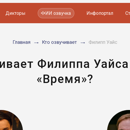
Дикторы
ИИ озвучка
Инфопортал
С
Фильмов и сериалов
Главная
Кто озвучивает
Филипп Уайс
Мультфильмов
YouTube каналов
Видеорекламы
чивает Филиппа Уайса
«Время»?