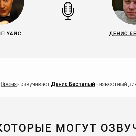
П УАЙС
ДЕНИС Б
«
Время
» озвучивает
Денис Беспалый
- известный дик
 КОТОРЫЕ МОГУТ ОЗВУ