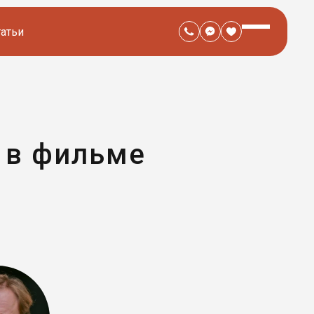
татьи
 в фильме