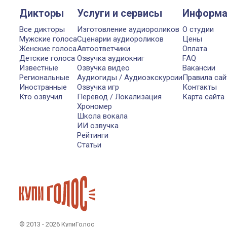
Дикторы
Услуги и сервисы
Информа
Все дикторы
Изготовление аудиороликов
О студии
Мужские голоса
Сценарии аудиороликов
Цены
Женские голоса
Автоответчики
Оплата
Детские голоса
Озвучка аудиокниг
FAQ
Известные
Озвучка видео
Вакансии
Региональные
Аудиогиды / Аудиоэкскурсии
Правила сай
Иностранные
Озвучка игр
Контакты
Кто озвучил
Перевод / Локализация
Карта сайта
Хрономер
Школа вокала
ИИ озвучка
Рейтинги
Статьи
© 2013 - 2026 КупиГолос