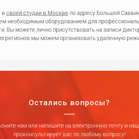
 в
своей студии в Москве
по адресу Большой Саввинс
сем необходимым оборудованием для профессиональ
и. Вы можете лично присутствовать на записи дикто
 из регионов мы можем организовать удаленную режи
Остались вопросы?
оните нам или напишите на электронную почту и на
проконсультирует вас по любому вопросу!