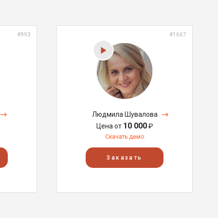
#993
#1667
Людмила Шувалова
10 000
Цена от
₽
Скачать демо
Заказать