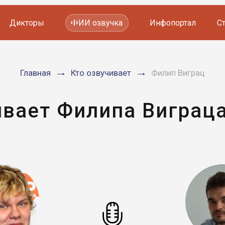
Дикторы
ИИ озвучка
Инфопортал
С
Фильмов и сериалов
Главная
Кто озвучивает
Филип Виграц
Мультфильмов
YouTube каналов
Видеорекламы
ивает Филипа Виграца