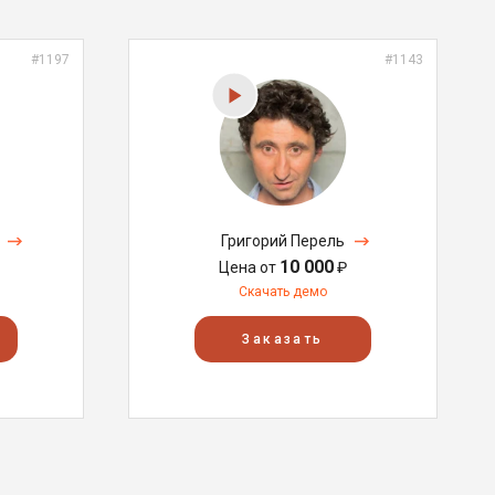
#1197
#1143
Григорий Перель
10 000
Цена от
₽
Скачать демо
Заказать