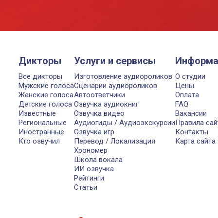
Дикторы
Услуги и сервисы
Информа
Все дикторы
Изготовление аудиороликов
О студии
Мужские голоса
Сценарии аудиороликов
Цены
Женские голоса
Автоответчики
Оплата
Детские голоса
Озвучка аудиокниг
FAQ
Известные
Озвучка видео
Вакансии
Региональные
Аудиогиды / Аудиоэкскурсии
Правила сай
Иностранные
Озвучка игр
Контакты
Кто озвучил
Перевод / Локализация
Карта сайта
Хрономер
Школа вокала
ИИ озвучка
Рейтинги
Статьи