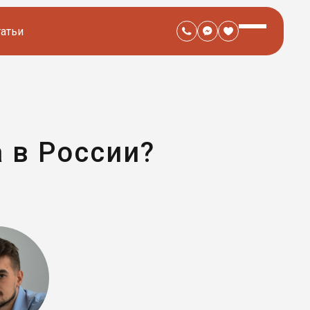
татьи
 в России?