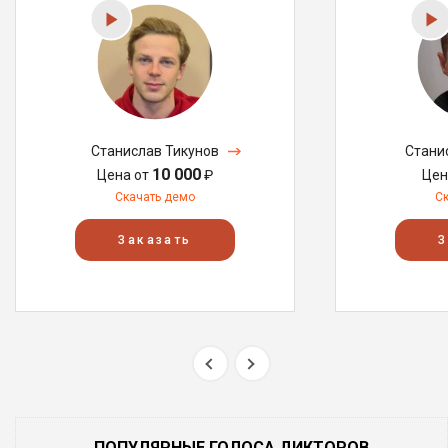
Станислав Тикунов
Стани
10 000
Цена от
₽
Цен
Скачать демо
С
Заказать
З
ПОПУЛЯРНЫЕ ГОЛОСА ДИКТОРОВ