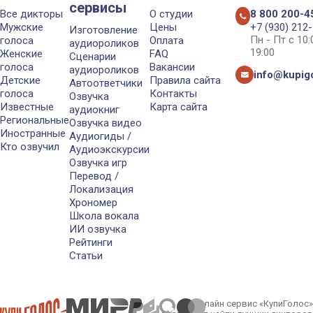
сервисы
Все дикторы
О студии
8 800 200-4
Мужские
Цены
+7 (930) 212
Изготовление
Пн - Пт с 10
голоса
Оплата
аудиороликов
19:00
Женские
FAQ
Сценарии
голоса
Вакансии
аудиороликов
info@kupigo
Детские
Правила сайта
Автоответчики
голоса
Контакты
Озвучка
Известные
Карта сайта
аудиокниг
Региональные
Озвучка видео
Иностранные
Аудиогиды /
Кто озвучил
Аудиоэкскурсии
Озвучка игр
Перевод /
Локализация
Хрономер
Школа вокала
ИИ озвучка
Рейтинги
Статьи
Онлайн сервис «КупиГолос»