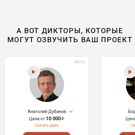
А ВОТ ДИКТОРЫ, КОТОРЫЕ
МОГУТ ОЗВУЧИТЬ ВАШ ПРОЕКТ
#2153
Анатолий Дубанов
Бо
10 000
Цена от
₽
Цен
Скачать демо
С