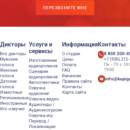
ПЕРЕЗВОНИТЕ МНЕ
Дикторы
Услуги и
Информация
Контакты
сервисы
Все дикторы
О студии
8 800 200-4
Мужские
Цены
+7 (930) 212
Изготовление
Пн - Пт с 10
голоса
Оплата
аудиороликов
19:00
Женские
FAQ
Сценарии
голоса
Вакансии
аудиороликов
info@kupigo
Детские
Правила сайта
Автоответчики
голоса
Контакты
Озвучка
Известные
Карта сайта
аудиокниг
Региональные
Озвучка видео
Иностранные
Аудиогиды /
Кто озвучил
Аудиоэкскурсии
Озвучка игр
Перевод /
Локализация