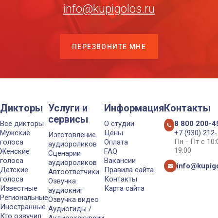
info@kupigolos.ru
ПЕРЕЗВОНИТЕ МНЕ
Дикторы
Услуги и
Информация
Контакты
сервисы
Все дикторы
О студии
8 800 200-4
Мужские
Цены
+7 (930) 212
Изготовление
Пн - Пт с 10
голоса
Оплата
аудиороликов
19:00
Женские
FAQ
Сценарии
голоса
Вакансии
аудиороликов
info@kupigo
Детские
Правила сайта
Автоответчики
голоса
Контакты
Озвучка
Известные
Карта сайта
аудиокниг
Региональные
Озвучка видео
Иностранные
Аудиогиды /
Кто озвучил