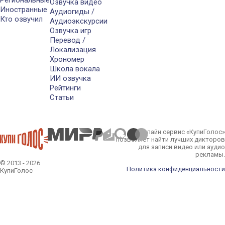
Региональные
Озвучка видео
Иностранные
Аудиогиды /
Кто озвучил
Аудиоэкскурсии
Озвучка игр
Перевод /
Локализация
Хрономер
Школа вокала
ИИ озвучка
Рейтинги
Статьи
Онлайн сервис «КупиГолос»
позволяет найти лучших дикторов
для записи видео или аудио
рекламы.
© 2013 - 2026
Политика конфиденциальности
КупиГолос