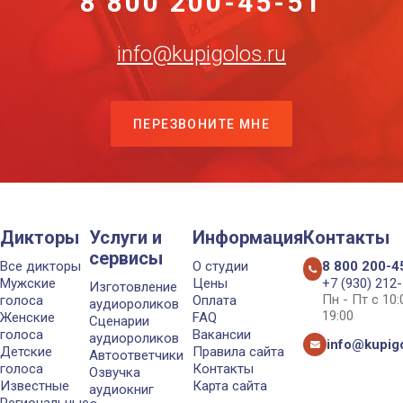
8 800 200-45-51
info@kupigolos.ru
ПЕРЕЗВОНИТЕ МНЕ
Дикторы
Услуги и
Информация
Контакты
сервисы
Все дикторы
О студии
8 800 200-4
Мужские
Цены
+7 (930) 212
Изготовление
Пн - Пт с 10
голоса
Оплата
аудиороликов
19:00
Женские
FAQ
Сценарии
голоса
Вакансии
аудиороликов
info@kupigo
Детские
Правила сайта
Автоответчики
голоса
Контакты
Озвучка
Известные
Карта сайта
аудиокниг