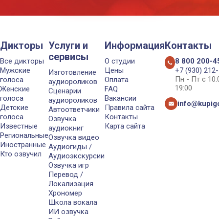
Дикторы
Услуги и
Информация
Контакты
сервисы
Все дикторы
О студии
8 800 200-4
Мужские
Цены
+7 (930) 212
Изготовление
Пн - Пт с 10
голоса
Оплата
аудиороликов
19:00
Женские
FAQ
Сценарии
голоса
Вакансии
аудиороликов
info@kupigo
Детские
Правила сайта
Автоответчики
голоса
Контакты
Озвучка
Известные
Карта сайта
аудиокниг
Региональные
Озвучка видео
Иностранные
Аудиогиды /
Кто озвучил
Аудиоэкскурсии
Озвучка игр
Перевод /
Локализация
Хрономер
Школа вокала
ИИ озвучка