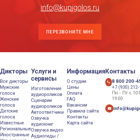
info@kupigolos.ru
ПЕРЕЗВОНИТЕ МНЕ
Дикторы
Услуги и
Информация
Контакты
сервисы
Все дикторы
О студии
8 800 200-4
Мужские
Цены
+7 (930) 212
Изготовление
Пн - Пт с 10
голоса
Оплата
аудиороликов
19:00
Женские
FAQ
Сценарии
голоса
Вакансии
аудиороликов
info@kupigo
Детские
Правила сайта
Автоответчики
голоса
Контакты
Озвучка
Известные
Карта сайта
аудиокниг
Региональные
Озвучка видео
Иностранные
Аудиогиды /