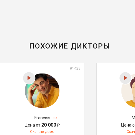
ПОХОЖИЕ ДИКТОРЫ
#1428
Francois
M
20 000
Цена от
₽
Цена 
Скачать демо
Скач