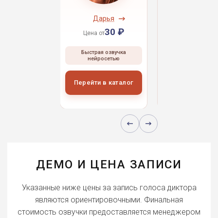
ндрей
Дарья
Даниил
30 ₽
30 ₽
30 
 от
Цена от
Цена от
ая озвучка
Быстрая озвучка
Быстрая озвуч
росетью
нейросетью
нейросетью
и в каталог
Перейти в каталог
Перейти в кат
ДЕМО И ЦЕНА ЗАПИСИ
Указанные ниже цены за запись голоса диктора
являются ориентировочными. Финальная
стоимость озвучки предоставляется менеджером