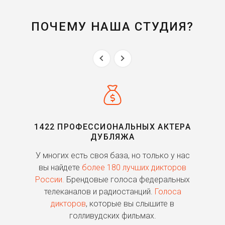
ПОЧЕМУ НАША СТУДИЯ?
1422 ПРОФЕССИОНАЛЬНЫХ АКТЕРА
ДУБЛЯЖА
ь
У многих есть своя база, но только у нас
П
го
вы найдете
более 180 лучших дикторов
России.
Брендовые голоса федеральных
о
телеканалов и радиостанций.
Голоса
дикторов
, которые вы слышите в
п
голливудских фильмах.