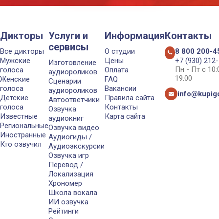
Дикторы
Услуги и
Информация
Контакты
сервисы
Все дикторы
О студии
8 800 200-4
Мужские
Цены
+7 (930) 212
Изготовление
Пн - Пт с 10
голоса
Оплата
аудиороликов
19:00
Женские
FAQ
Сценарии
голоса
Вакансии
аудиороликов
info@kupigo
Детские
Правила сайта
Автоответчики
голоса
Контакты
Озвучка
Известные
Карта сайта
аудиокниг
Региональные
Озвучка видео
Иностранные
Аудиогиды /
Кто озвучил
Аудиоэкскурсии
Озвучка игр
Перевод /
Локализация
Хрономер
Школа вокала
ИИ озвучка
Рейтинги