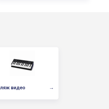
ляж видео
→