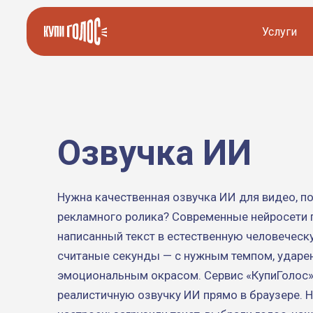
Услуги
Озвучка видео
Иностранные дикторы
Работа с аудио
Русские дикторы
Озвучка ИИ
Работа с текстом
Актеры озвучки
Локализация и перевод
Контакты дикторов
Нужна качественная озвучка ИИ для видео, п
рекламного ролика? Современные нейросети
Другие услуги
ИИ голоса
написанный текст в естественную человеческ
считаные секунды — с нужным темпом, ударе
эмоциональным окрасом. Сервис «КупиГолос»
8 800 200-45-51
8 800 200-45-51
Заказать звонок
Заказать звонок
реалистичную озвучку ИИ прямо в браузере. 