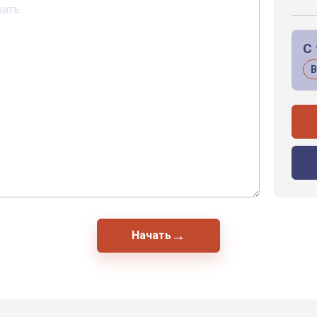
С
В
→
Начать