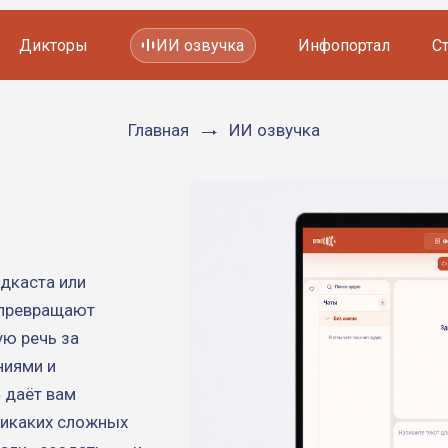
Дикторы
ИИ озвучка
Инфопортал
С
Главная
ИИ озвучка
Фильмов и сериалов
Мультфильмов
YouTube каналов
Видеорекламы
одкаста или
 превращают
ую речь за
ниями и
 даёт вам
Никаких сложных