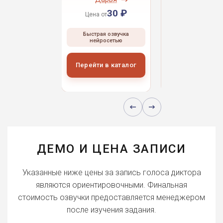
30 ₽
30 ₽
30 
 от
Цена от
Цена от
ая озвучка
Быстрая озвучка
Быстрая озвуч
росетью
нейросетью
нейросетью
и в каталог
Перейти в каталог
Перейти в кат
ДЕМО И ЦЕНА ЗАПИСИ
Указанные ниже цены за запись голоса диктора
являются ориентировочными. Финальная
стоимость озвучки предоставляется менеджером
после изучения задания.