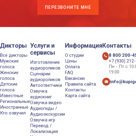
ПЕРЕЗВОНИТЕ МНЕ
Дикторы
Услуги и
Информация
Контакты
сервисы
Все дикторы
О студии
8 800 200-4
Мужские
Цены
+7 (930) 212
Изготовление
Пн - Пт с 10
голоса
Оплата
аудиороликов
19:00
Женские
FAQ
Сценарии
голоса
Вакансии
аудиороликов
info@kupigo
Детские
Правила сайта
Автоответчики
голоса
Контакты
Озвучка
Известные
Карта сайта
аудиокниг
Региональные
Озвучка видео
Иностранные
Аудиогиды /
Кто озвучил
Аудиоэкскурсии
Озвучка игр
Перевод /
Локализация