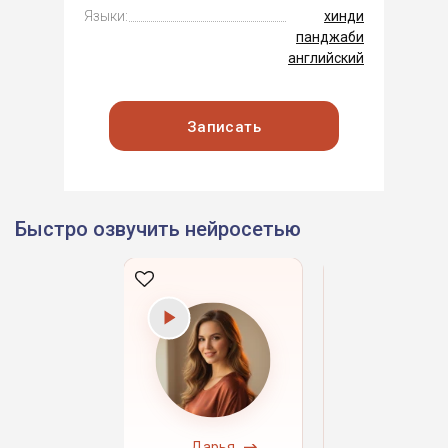
Языки:
хинди
панджаби
английский
Записать
Быстро озвучить нейросетью
ндрей
Дарья
Даниил