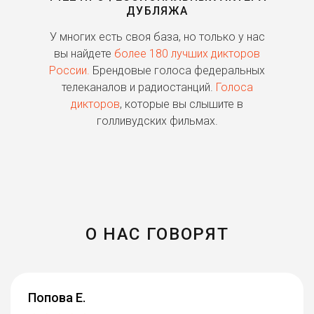
ДУБЛЯЖА
ь
У многих есть своя база, но только у нас
П
го
вы найдете
более 180 лучших дикторов
России.
Брендовые голоса федеральных
о
телеканалов и радиостанций.
Голоса
дикторов
, которые вы слышите в
п
голливудских фильмах.
О НАС ГОВОРЯТ
Попова Е.