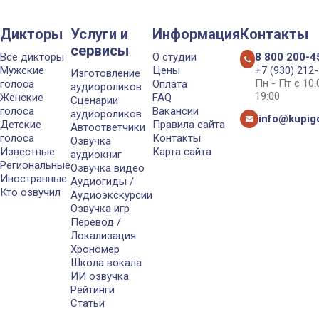
Дикторы
Услуги и
Информация
Контакты
сервисы
Все дикторы
О студии
8 800 200-4
Мужские
Цены
+7 (930) 212
Изготовление
Пн - Пт с 10
голоса
Оплата
аудиороликов
19:00
Женские
FAQ
Сценарии
голоса
Вакансии
аудиороликов
info@kupigo
Детские
Правила сайта
Автоответчики
голоса
Контакты
Озвучка
Известные
Карта сайта
аудиокниг
Региональные
Озвучка видео
Иностранные
Аудиогиды /
Кто озвучил
Аудиоэкскурсии
Озвучка игр
Перевод /
Локализация
Хрономер
Школа вокала
ИИ озвучка
Рейтинги
Статьи