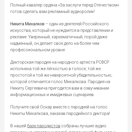
Полный кавалер ордена «За заслуги перед Отечеством»
готов сделать вам рекламный аудиоролик!
Никита Михалков
– один из деятелей Российского
искусства, который не нуждается в представлении и
рекламе. Уверенный, харизматичный, порой даже
надменный, он делает своё дело на более чем
профессиональном уровне.
Дикторская пародия на народного артиста РСФСР
исполнена той же лёгкостью в голосе, той же
простотой и той же невероятной убедительностью,
которой отличается голос Михалкова. Пародия на
Никиту Сергеевича пригодится вам в озвучивании
информационных и имиджевых сценариев.
Получите свой Оскар вместе с пародией на голос
Никиты Михалкова, заказав пародийного диктора!
В нашей
базе пародистов
собраны лучшие аудио