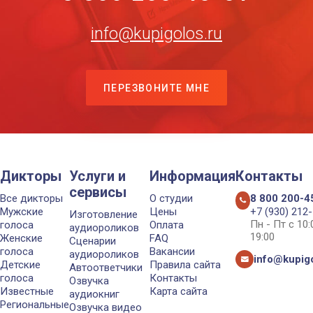
info@kupigolos.ru
ПЕРЕЗВОНИТЕ МНЕ
Дикторы
Услуги и
Информация
Контакты
сервисы
Все дикторы
О студии
8 800 200-4
Мужские
Цены
+7 (930) 212
Изготовление
Пн - Пт с 10
голоса
Оплата
аудиороликов
19:00
Женские
FAQ
Сценарии
голоса
Вакансии
аудиороликов
info@kupigo
Детские
Правила сайта
Автоответчики
голоса
Контакты
Озвучка
Известные
Карта сайта
аудиокниг
Региональные
Озвучка видео