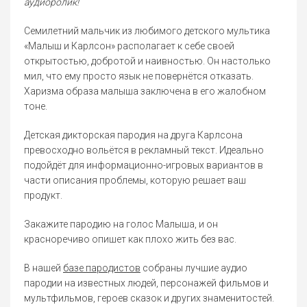
аудиоролик!
Семилетний мальчик из любимого детского мультика
«Малыш и Карлсон» располагает к себе своей
открытостью, добротой и наивностью. Он настолько
мил, что ему просто язык не повернётся отказать.
Харизма образа малыша заключена в его жалобном
тоне.
Детская дикторская пародия на друга Карлсона
превосходно вольётся в рекламный текст. Идеально
подойдёт для информационно-игровых вариантов в
части описания проблемы, которую решает ваш
продукт.
Закажите пародию на голос Малыша, и он
красноречиво опишет как плохо жить без вас.
В нашей
базе пародистов
собраны лучшие аудио
пародии на известных людей, персонажей фильмов и
мультфильмов, героев сказок и других знаменитостей.