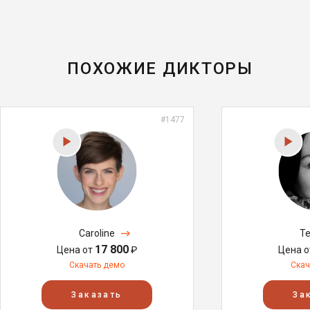
ПОХОЖИЕ ДИКТОРЫ
#1477
Caroline
Te
17 800
Цена от
₽
Цена 
Скачать демо
Скач
Заказать
За