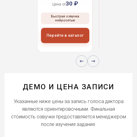
30 ₽
30 ₽
30 
 от
Цена от
Цена от
ая озвучка
Быстрая озвучка
Быстрая озвуч
росетью
нейросетью
нейросетью
и в каталог
Перейти в каталог
Перейти в кат
ДЕМО И ЦЕНА ЗАПИСИ
Указанные ниже цены за запись голоса диктора
являются ориентировочными. Финальная
стоимость озвучки предоставляется менеджером
после изучения задания.