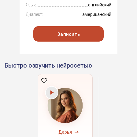
Язык:
английский
Диалект:
американский
Записать
Быстро озвучить нейросетью
ндрей
Дарья
Даниил