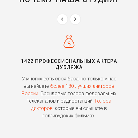
1422 ПРОФЕССИОНАЛЬНЫХ АКТЕРА
ДУБЛЯЖА
ь
У многих есть своя база, но только у нас
П
го
вы найдете
более 180 лучших дикторов
России.
Брендовые голоса федеральных
о
телеканалов и радиостанций.
Голоса
дикторов
, которые вы слышите в
п
голливудских фильмах.