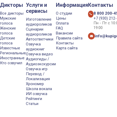
Дикторы
Услуги и
Информация
Контакты
сервисы
Все дикторы
О студии
8 800 200-4
Мужские
Цены
+7 (930) 212
Изготовление
Пн - Пт с 10
голоса
Оплата
аудиороликов
19:00
Женские
FAQ
Сценарии
голоса
Вакансии
аудиороликов
info@kupigo
Детские
Правила сайта
Автоответчики
голоса
Контакты
Озвучка
Известные
Карта сайта
аудиокниг
Региональные
Озвучка видео
Иностранные
Аудиогиды /
Кто озвучил
Аудиоэкскурсии
Озвучка игр
Перевод /
Локализация
Хрономер
Школа вокала
ИИ озвучка
Рейтинги
Статьи