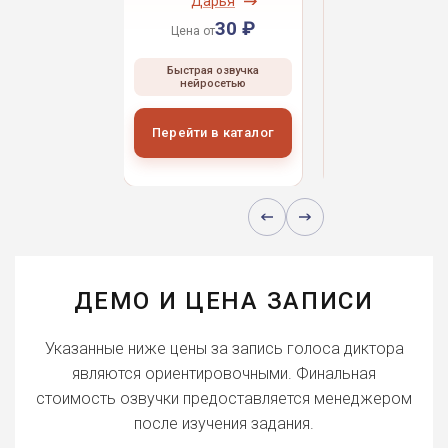
ндрей
Дарья
Даниил
30 ₽
30 ₽
30 
 от
Цена от
Цена от
ая озвучка
Быстрая озвучка
Быстрая озвуч
росетью
нейросетью
нейросетью
и в каталог
Перейти в каталог
Перейти в кат
ДЕМО И ЦЕНА ЗАПИСИ
Указанные ниже цены за запись голоса диктора
являются ориентировочными. Финальная
стоимость озвучки предоставляется менеджером
после изучения задания.