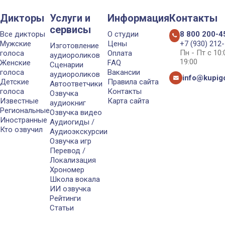
Дикторы
Услуги и
Информация
Контакты
сервисы
Все дикторы
О студии
8 800 200-4
Мужские
Цены
+7 (930) 212
Изготовление
Пн - Пт с 10
голоса
Оплата
аудиороликов
19:00
Женские
FAQ
Сценарии
голоса
Вакансии
аудиороликов
info@kupigo
Детские
Правила сайта
Автоответчики
голоса
Контакты
Озвучка
Известные
Карта сайта
аудиокниг
Региональные
Озвучка видео
Иностранные
Аудиогиды /
Кто озвучил
Аудиоэкскурсии
Озвучка игр
Перевод /
Локализация
Хрономер
Школа вокала
ИИ озвучка
Рейтинги
Статьи