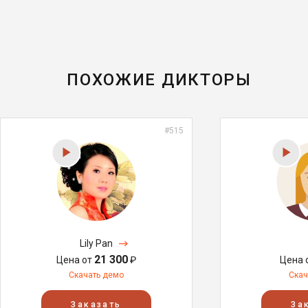
ПОХОЖИЕ ДИКТОРЫ
#515
Lily Pan
21 300
Цена от
₽
Цена 
Скачать демо
Скач
Заказать
За