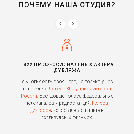
ПОЧЕМУ НАША СТУДИЯ?
1422 ПРОФЕССИОНАЛЬНЫХ АКТЕРА
ДУБЛЯЖА
ь
У многих есть своя база, но только у нас
П
го
вы найдете
более 180 лучших дикторов
России.
Брендовые голоса федеральных
о
телеканалов и радиостанций.
Голоса
дикторов
, которые вы слышите в
п
голливудских фильмах.