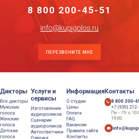
8 800 200-45-51
info@kupigolos.ru
ПЕРЕЗВОНИТЕ МНЕ
Дикторы
Услуги и
Информация
Контакты
сервисы
Все дикторы
О студии
8 800 200-4
Мужские
Цены
+7 (930) 212
Изготовление
Пн - Пт с 10
голоса
Оплата
аудиороликов
19:00
Женские
FAQ
Сценарии
голоса
Вакансии
аудиороликов
info@kupigo
Детские
Правила сайта
Автоответчики
голоса
Контакты
Озвучка