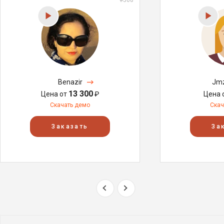
Benazir
Jmz
13 300
Цена от
₽
Цена 
Скачать демо
Скач
Заказать
За