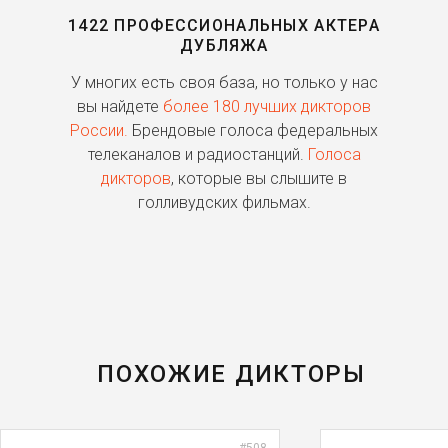
1422 ПРОФЕССИОНАЛЬНЫХ АКТЕРА
ДУБЛЯЖА
ь
У многих есть своя база, но только у нас
П
го
вы найдете
более 180 лучших дикторов
России.
Брендовые голоса федеральных
о
телеканалов и радиостанций.
Голоса
дикторов
, которые вы слышите в
п
голливудских фильмах.
ПОХОЖИЕ ДИКТОРЫ
#508