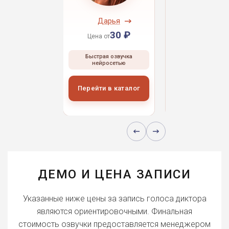
ндрей
Дарья
Даниил
30 ₽
30 ₽
30 
 от
Цена от
Цена от
ая озвучка
Быстрая озвучка
Быстрая озвуч
росетью
нейросетью
нейросетью
и в каталог
Перейти в каталог
Перейти в кат
ДЕМО И ЦЕНА ЗАПИСИ
Указанные ниже цены за запись голоса диктора
являются ориентировочными. Финальная
стоимость озвучки предоставляется менеджером