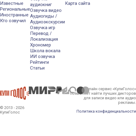
Известные
Карта сайта
аудиокниг
Региональные
Озвучка видео
Иностранные
Аудиогиды /
Кто озвучил
Аудиоэкскурсии
Озвучка игр
Перевод /
Локализация
Хрономер
Школа вокала
ИИ озвучка
Рейтинги
Статьи
Онлайн сервис «КупиГолос»
позволяет найти лучших дикторов
для записи видео или аудио
рекламы.
© 2013 - 2026
Политика конфиденциальности
КупиГолос