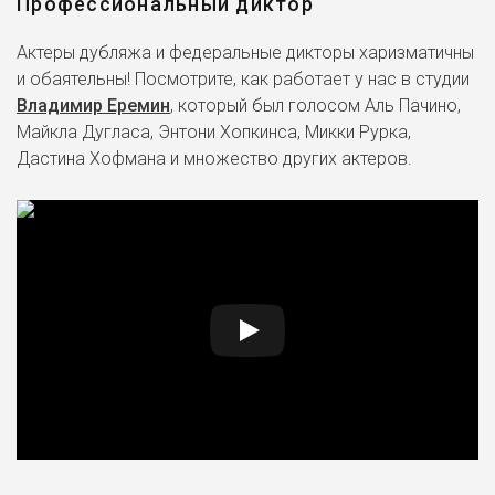
Профессиональный диктор
Актеры дубляжа и федеральные дикторы харизматичны
и обаятельны! Посмотрите, как работает у нас в студии
Владимир Еремин
, который был голосом Аль Пачино,
Майкла Дугласа, Энтони Хопкинса, Микки Рурка,
Дастина Хофмана и множество других актеров.