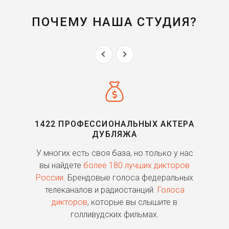
ПОЧЕМУ НАША СТУДИЯ?
1422 ПРОФЕССИОНАЛЬНЫХ АКТЕРА
ДУБЛЯЖА
ь
У многих есть своя база, но только у нас
П
го
вы найдете
более 180 лучших дикторов
России.
Брендовые голоса федеральных
о
телеканалов и радиостанций.
Голоса
дикторов
, которые вы слышите в
п
голливудских фильмах.