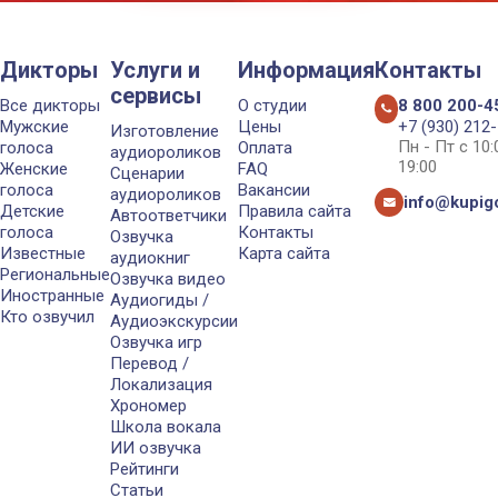
Дикторы
Услуги и
Информация
Контакты
сервисы
Все дикторы
О студии
8 800 200-4
Мужские
Цены
+7 (930) 212
Изготовление
Пн - Пт с 10
голоса
Оплата
аудиороликов
19:00
Женские
FAQ
Сценарии
голоса
Вакансии
аудиороликов
info@kupigo
Детские
Правила сайта
Автоответчики
голоса
Контакты
Озвучка
Известные
Карта сайта
аудиокниг
Региональные
Озвучка видео
Иностранные
Аудиогиды /
Кто озвучил
Аудиоэкскурсии
Озвучка игр
Перевод /
Локализация
Хрономер
Школа вокала
ИИ озвучка
Рейтинги
Статьи