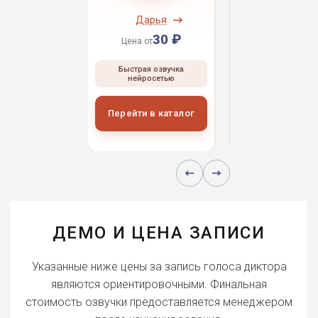
ндрей
Дарья
Даниил
30 ₽
30 ₽
30 
 от
Цена от
Цена от
ая озвучка
Быстрая озвучка
Быстрая озвуч
росетью
нейросетью
нейросетью
и в каталог
Перейти в каталог
Перейти в кат
ДЕМО И ЦЕНА ЗАПИСИ
Указанные ниже цены за запись голоса диктора
являются ориентировочными. Финальная
стоимость озвучки предоставляется менеджером