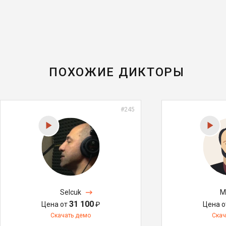
ПОХОЖИЕ ДИКТОРЫ
#245
Selcuk
M
31 100
Цена от
₽
Цена 
Скачать демо
Скач