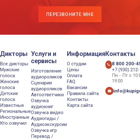
ПЕРЕЗВОНИТЕ МНЕ
Дикторы
Услуги и
Информация
Контакты
сервисы
Все дикторы
О студии
8 800 200-4
Мужские
Цены
+7 (930) 212
Изготовление
Пн - Пт с 10
голоса
Оплата
аудиороликов
19:00
Женские
FAQ
Сценарии
голоса
Вакансии
аудиороликов
info@kupigo
Детские
Правила сайта
Автоответчики
голоса
Контакты
Озвучка
Известные
Карта сайта
аудиокниг
Региональные
Озвучка видео
Иностранные
Аудиогиды /
Кто озвучил
Аудиоэкскурсии
Озвучка игр
Перевод /