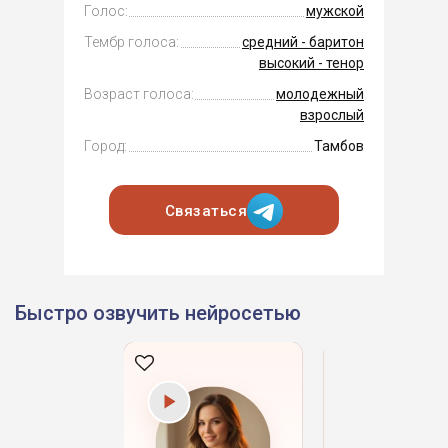
Голос:
мужской
Тембр голоса:
средний - баритон
высокий - тенор
Возраст голоса:
молодежный
взрослый
Город:
Тамбов
Связаться
Быстро озвучить нейросетью