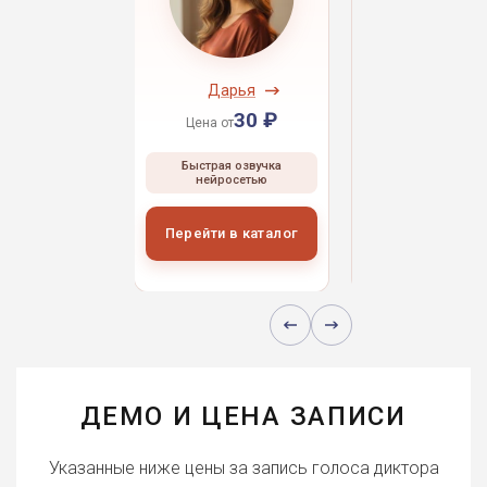
ндрей
Дарья
Даниил
30 ₽
30 ₽
30 
 от
Цена от
Цена от
ая озвучка
Быстрая озвучка
Быстрая озвуч
росетью
нейросетью
нейросетью
и в каталог
Перейти в каталог
Перейти в кат
ДЕМО И ЦЕНА ЗАПИСИ
Указанные ниже цены за запись голоса диктора