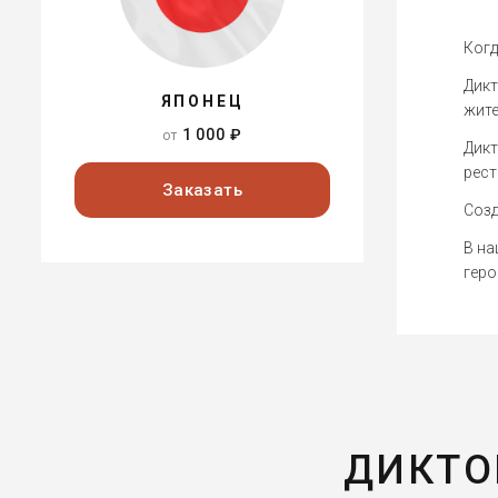
Ког
Дикт
ЯПОНЕЦ
жите
1 000 ₽
от
Дикт
рест
Заказать
Созд
В н
геро
ДИКТО