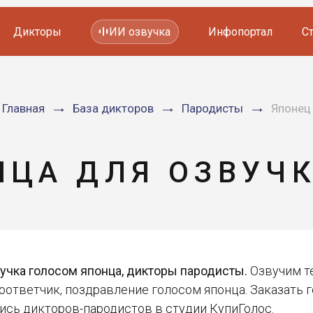
Дикторы
ИИ озвучка
Инфопортал
С
Фильмов и сериалов
Мультфильмов
Главная
База дикторов
Пародисты
Японец
YouTube каналов
Видеорекламы
НЦА ДЛЯ ОЗВУЧ
учка голосом японца, дикторы пародисты.
Озвучим те
оответчик, поздравление голосом японца. Заказать
ись дикторов-пародистов в студии КупиГолос.