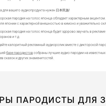
да для вашего аудиопродукта нужен 日本民族!
орская пародия на голос японца обладает характерным акцентом. 
ля японии с характерной внешностью в кимоно и уважительно скл
орская пародия на голос японца будет здорово звучать в рекламе
оранов и т.д.
айте калоритный рекламный аудиоролик вместе с дикторской паро
ашей
базе пародистов
собраны лучшие аудио пародии на известных
ев сказок и других знаменитостей.
РЫ ПАРОДИСТЫ ДЛЯ 