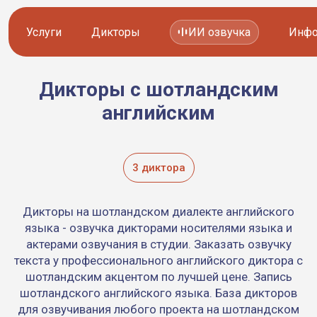
Услуги
Дикторы
ИИ озвучка
Инфо
Дикторы с шотландским
Озвучка видео
Иностранные дикторы
английским
Работа с аудио
Русские дикторы
Работа с текстом
Актеры озвучки
3 диктора
Локализация и перевод
Контакты дикторов
Дикторы на шотландском диалекте английского
Другие услуги
ИИ голоса
языка - озвучка дикторами носителями языка и
актерами озвучания в студии. Заказать озвучку
текста у профессионального английского диктора с
шотландским акцентом по лучшей цене. Запись
8 800 200-45-51
8 800 200-45-51
шотландского английского языка. База дикторов
Заказать звонок
Заказать звонок
для озвучивания любого проекта на шотландском