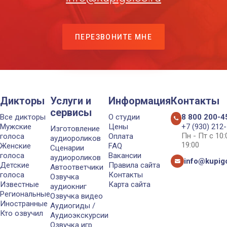
ПЕРЕЗВОНИТЕ МНЕ
Дикторы
Услуги и
Информация
Контакты
сервисы
Все дикторы
О студии
8 800 200-4
Мужские
Цены
+7 (930) 212
Изготовление
Пн - Пт с 10
голоса
Оплата
аудиороликов
19:00
Женские
FAQ
Сценарии
голоса
Вакансии
аудиороликов
info@kupigo
Детские
Правила сайта
Автоответчики
голоса
Контакты
Озвучка
Известные
Карта сайта
аудиокниг
Региональные
Озвучка видео
Иностранные
Аудиогиды /
Кто озвучил
Аудиоэкскурсии
Озвучка игр